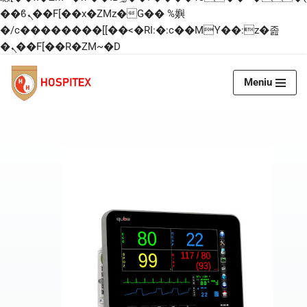
��ϐܢ��F[��x�ZMz�G�� %嬩
�/c��������[[��<�RI:�:c��MΎ��:z�졾
�ܢ��F[��R�ZM~�D
Meniu
Skip
to
content