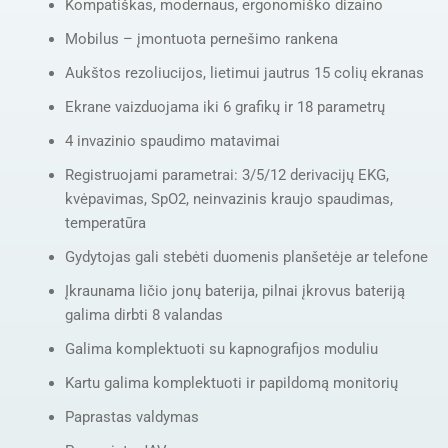
Kompatiškas, modernaus, ergonomiško dizaino
Mobilus – įmontuota pernešimo rankena
Aukštos rezoliucijos, lietimui jautrus 15 colių ekranas
Ekrane vaizduojama iki 6 grafikų ir 18 parametrų
4 invazinio spaudimo matavimai
Registruojami parametrai: 3/5/12 derivacijų EKG,
kvėpavimas, SpO2, neinvazinis kraujo spaudimas,
temperatūra
Gydytojas gali stebėti duomenis planšetėje ar telefone
Įkraunama ličio jonų baterija, pilnai įkrovus bateriją
galima dirbti 8 valandas
Galima komplektuoti su kapnografijos moduliu
Kartu galima komplektuoti ir papildomą monitorių
Paprastas valdymas