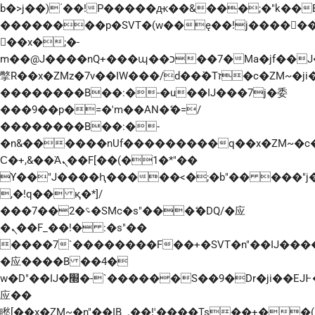
b�>j��)΄��!P�����ԫ��&���;�"k��B�޶�
��������p�SVT�(w��ę��!j�����
��x�;�-
m��@J����nQ+���պ��כ��7�Ma�jf��J��ͱ4j���Ѳ�
撆R��x�ZMz�7v��IW���/d��ٞ�Тז�c�ZM~�ji�� ߒ��sQz�����Ԡ��DW��3�De�n"��M�+/
��������B��:�-�u��IJ���7j�委
���9��p�=�'m��AN�ޭ�=/
��������B��:�-
�n&������nUf���������q��x�ZM~�
Ϲ�+,&��Ὰܢ��F[��(�1�*"��
ϒ��"J����ԧ�����<�;�b"�� ���"j�����ܢ�
,�!q�� қ�*]/
���؝�2��7�SMc�s"���ޭ�DQ/�应
�ܢ��F_��!� :�s"��
����7`��������F��+�SVT�n"��IJ����
�应����B ��4�
w�D"��IJ�׭�-`������S��9�Dr�ji��EJ߅��gJ�
应��
矁[��x�ZM~�n"��IB؃��!'����Тѕ��+��(m��IK�ʭ�/|