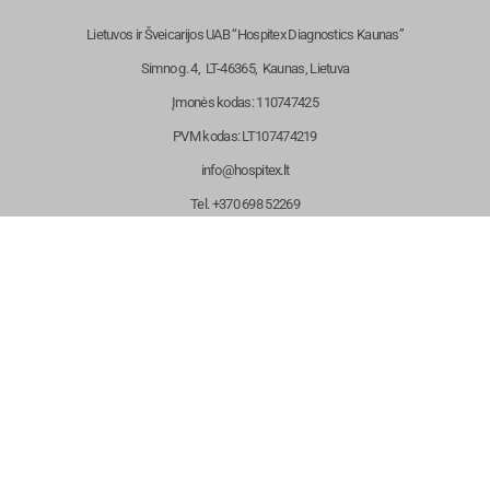
Lietuvos ir Šveicarijos UAB “Hospitex Diagnostics Kaunas”
Simno g. 4, LT-46365
, Kaunas, Lietuva
Įmonės kodas: 110747425
PVM kodas: LT107474219
info@hospitex.lt
Tel. +370 698 52269